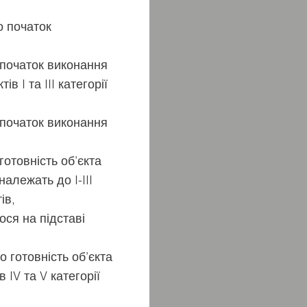
о початок
 початок виконання
в I та III категорії
 початок виконання
готовність об’єкта
належать до I-III
ів,
ося на підставі
 готовність об’єкта
 IV та V категорії