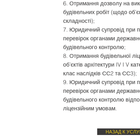
6. Отримання дозволу на ви
будівельних робіт (щодо об’єкт
складності);
7. Юридичний супровід при 
перевірок органами державно
будівельного контролю;
8. Отримання будівельної ліц
об’єктів архітектури IV I V кат
клас наслідків СС2 та СС3);
9. Юридичний супровід при 
перевірок органами державно
будівельного контролю відпо
ліцензійним умовам.
НАЗАД К УСЛУ