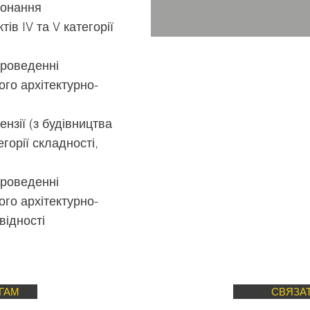
конання
ів IV та V категорії
проведенні
го архітектурно-
ензії (з будівництва
егорії складності,
проведенні
го архітектурно-
відності
ГАМ
СВЯЗА