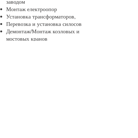
заводом
Монтаж електроопор
Установка трансформаторов,
Перевозка и установка силосов
Демонтаж/Монтаж козловых и
мостовых кранов
Пуско-наладочные работы кранов
Контакты
03110, Украина, г. Киев, ул.
Преображенская 23 а, оф. 2
email :
kiev-industrial@ukr.net
+38 (097) 106-65-00
+38 (067) 238-00-69
+38 (067) 474-58-18
+38 (067) 242-62-12