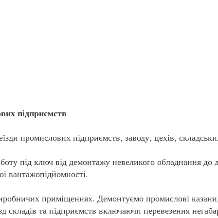
А
ПРО НАС
ПОСЛУГИ
К
ових підприємств
їзди промислових підприємств, заводу, цехів, складських
боту під ключ від демонтажу невеликого обладнання до 
ої вантажопідйомності.
иробничих приміщеннях. Демонтуємо промислові казани,
д складів та підприємств включаючи перевезення негаба